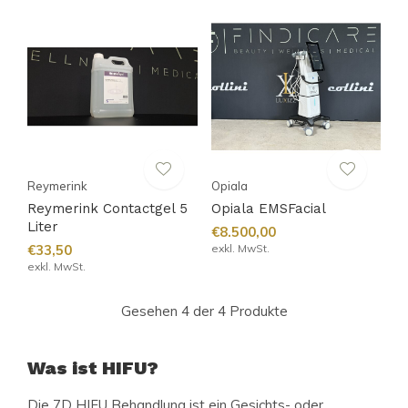
Reymerink
Opiala
Reymerink Contactgel 5
Opiala EMSFacial
Liter
€8.500,00
€33,50
exkl. MwSt.
exkl. MwSt.
Gesehen 4 der 4 Produkte
Was ist HIFU?
Die 7D HIFU Behandlung ist ein Gesichts- oder