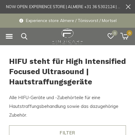
NOW OPEN: EXPERIENCE STORE | ALMERE +31 36 5302124 | Tönisvorst +49 21519175905
Experience store Almere / Tönisvorst / Mortsel
0
0
HIFU steht für High Intensified
Focused Ultrasound |
Hautstraffungsgeräte
Alle HIFU-Geräte und -Zubehörteile für eine
Hautstraffungsbehandlung sowie das dazugehörige
Zubehör.
FILTER