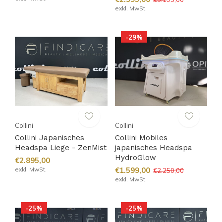
exkl. MwSt.
-29%
Collini
Collini
Collini Japanisches
Collini Mobiles
Headspa Liege - ZenMist
japanisches Headspa
HydroGlow
€2.895,00
exkl. MwSt.
€1.599,00
€2.250,00
exkl. MwSt.
-25%
-25%