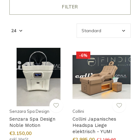
FILTER
-6%
Senzara Spa Design
Collini
Senzara Spa Design
Collini Japanisches
Noble Motion
Headspa Liege
elektrisch - YUMI
€3.150,00
exkl. MwSt.
€2.995,00
€3.195,00