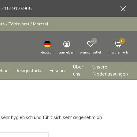
9 21519175905
e / Tönisvorst / Mortsel
0
0
deutsch
anmelden
wunschzettel
ihr warenkorb
Über
Unsere
ehör
Designstudio
Friseure
uns
Niederlassungen
sehr hygienisch und fühlt sich sehr angenehm an.