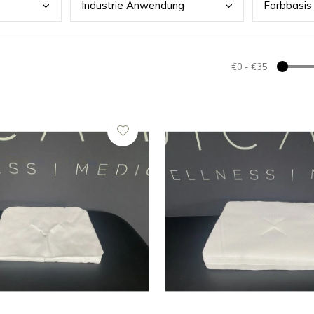
Indu
strie Anwendung
Farb
basis
€0
-
€35