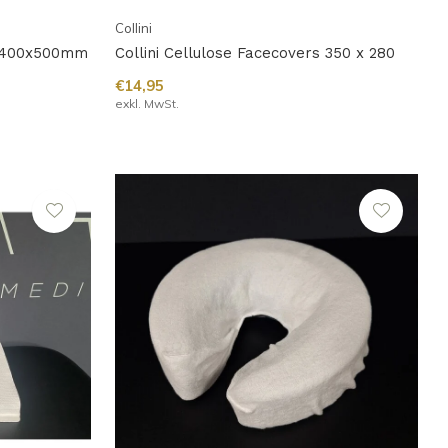
Collini
rs 400x500mm
Collini Cellulose Facecovers 350 x 280
€14,95
exkl. MwSt.