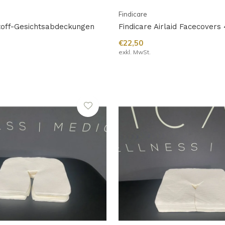
Findicare
stoff-Gesichtsabdeckungen
Findicare Airlaid Facecove
€22,50
exkl. MwSt.