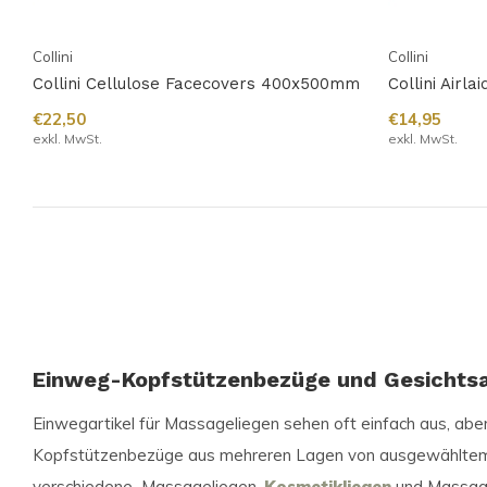
Collini
Collini
Collini Cellulose Facecovers 400x500mm
Collini Airl
€22,50
€14,95
exkl. MwSt.
exkl. MwSt.
Einweg-Kopfstützenbezüge und Gesichtsa
Einwegartikel für Massageliegen sehen oft einfach aus, abe
Kopfstützenbezüge aus mehreren Lagen von ausgewähltem Sto
verschiedene Massageliegen,
Kosmetikliegen
und Massage