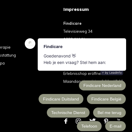
Impressum
Findicare
Televisieweg 34
1322 AM Almere
erapie
Nederland
sstattung
info@findicare.com
spa
+31 (0) 365302124
Erlebnisshop eröffnet
Maandag t/m vrijdag 8:30 - 17:00