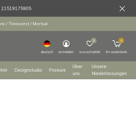
9 21519175905
e / Tönisvorst / Mortsel
0
0
deutsch
anmelden
wunschzettel
ihr warenkorb
Über
Unsere
ehör
Designstudio
Friseure
uns
Niederlassungen