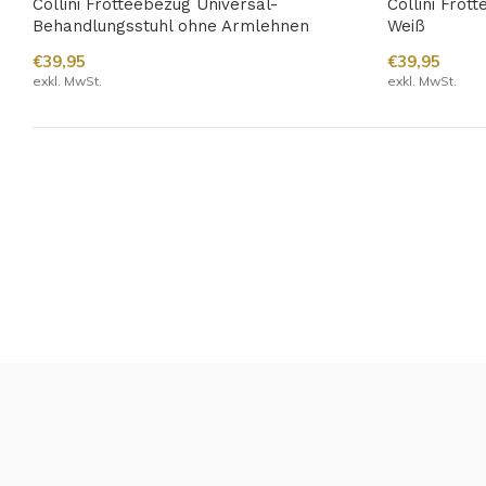
Collini Frotteebezug Universal-
Collini Frot
Behandlungsstuhl ohne Armlehnen
Weiß
€39,95
€39,95
exkl. MwSt.
exkl. MwSt.