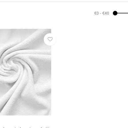
€0
-
€40