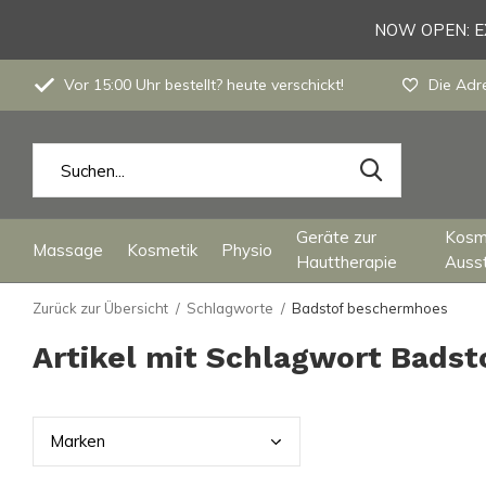
NOW OPEN: EX
Vor 15:00 Uhr bestellt? heute verschickt!
Die Adre
Geräte zur
Kosm
Massage
Kosmetik
Physio
Hauttherapie
Auss
Zurück zur Übersicht
Schlagworte
Badstof beschermhoes
Artikel mit Schlagwort Bads
Mark
en