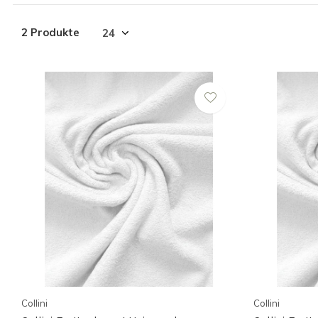
2 Produkte
Collini
Collini