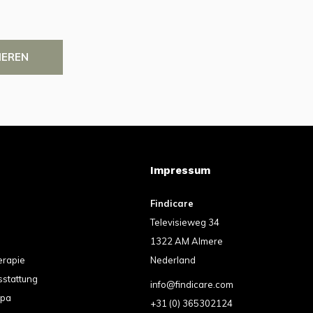
IEREN
Impressum
Findicare
Televisieweg 34
1322 AM Almere
erapie
Nederland
sstattung
info@findicare.com
spa
+31 (0) 365302124