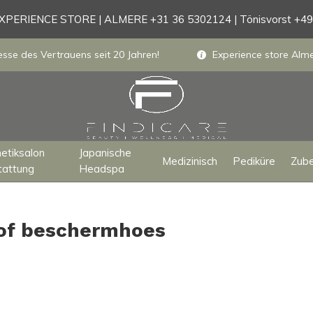
PERIENCE STORE | ALMERE +31 36 5302124 | Tönisvorst +4
sse des Vertrauens seit 20 Jahren!
Experience store Almer
etiksalon
Japanische
Medizinisch
Pediküre
Zub
tattung
Headspa
tof beschermhoes