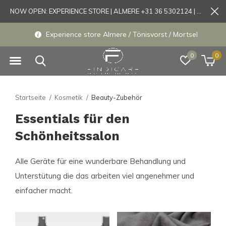
NOW OPEN: EXPERIENCE STORE | ALMERE +31 36 5302124 | Tönisvorst +49 21519175905
Experience store Almere / Tönisvorst / Mortsel
0
0
Startseite
Kosmetik
Beauty-Zubehör
Essentials für den
Schönheitssalon
Alle Geräte für eine wunderbare Behandlung und
Unterstütung die das arbeiten viel angenehmer und
einfacher macht.