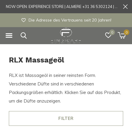
NOW OPEN: EXPERIENCE STORE | ALMERE +31 36 5302124 | Tönisvorst +49 21519175905
Die Adresse des Vertrauens seit 20 Jahren!
0
0
RLX Massageöl
RLX ist Massageöl in seiner reinsten Form.
Verschiedene Düfte sind in verschiedenen
Packungsgrößen erhältlich. Klicken Sie auf das Produkt,
um die Düfte anzuzeigen.
FILTER