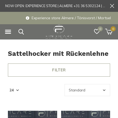
NOW OPEN: EXPERIENCE STORE | ALMERE +31 36 5302124 | Tönisvorst +49 21519175905
Experience store Almere / Tönisvorst / Mortsel
0
0
Sattelhocker mit Rückenlehne
FILTER