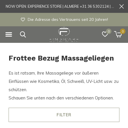
NOW OPEN: EXPERIENCE STORE | ALMERE +31 36 5302124 | Tönisvorst +49 21519175905
Experience store Almere / Tönisvorst / Mortsel
0
0
Frottee Bezug Massageliegen
Es ist ratsam, Ihre Massageliege vor äußeren
Einflüssen wie Kosmetika, Öl, Schweiß, UV-Licht usw. zu
schützen.
Schauen Sie unten nach den verschiedenen Optionen.
FILTER