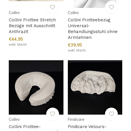
Collini
Collini
Collini Frottee Stretch
Collini Frotteebezug
Bezüge mit Ausschnitt
Universal-
Anthrazit
Behandlungsstuhl ohne
Armlehnen
€44,95
exkl. MwSt.
€39,95
exkl. MwSt.
Collini
Findicare
Collini Frottee-
Findicare Velours-