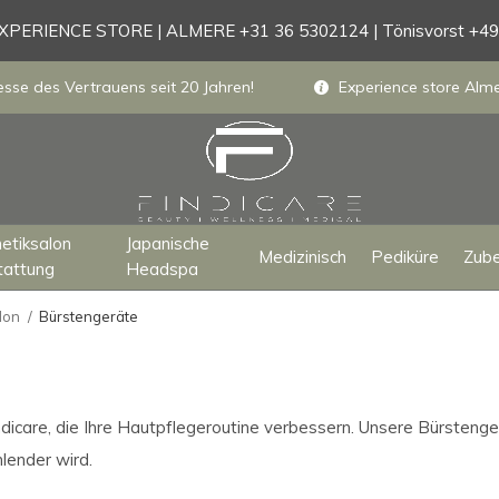
PERIENCE STORE | ALMERE +31 36 5302124 | Tönisvorst +4
sse des Vertrauens seit 20 Jahren!
Experience store Almer
etiksalon
Japanische
Medizinisch
Pediküre
Zub
tattung
Headspa
lon
Bürstengeräte
care, die Ihre Hautpflegeroutine verbessern. Unsere Bürstengerä
lender wird.