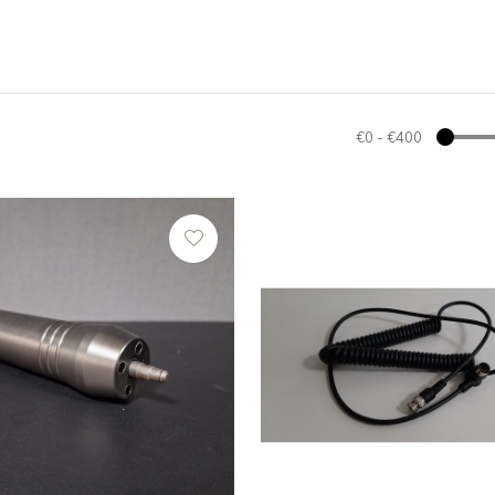
€0
-
€400