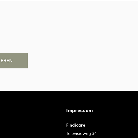
IEREN
Impressum
Findicare
Televisieweg 34