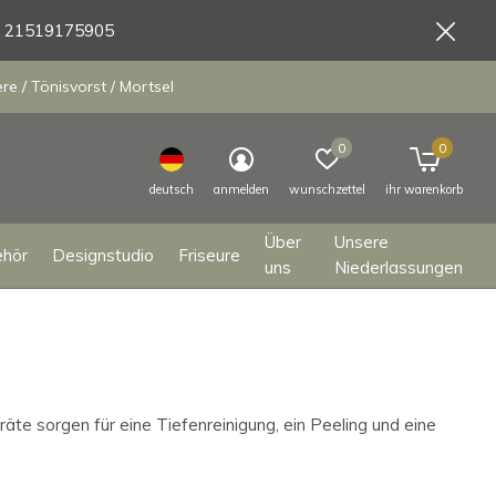
9 21519175905
e / Tönisvorst / Mortsel
0
0
deutsch
anmelden
wunschzettel
ihr warenkorb
Über
Unsere
ehör
Designstudio
Friseure
uns
Niederlassungen
te sorgen für eine Tiefenreinigung, ein Peeling und eine