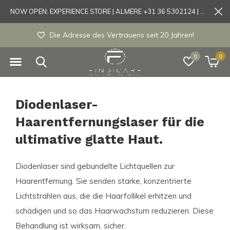
NOW OPEN: EXPERIENCE STORE | ALMERE +31 36 5302124 | Tönisvorst +49 21519175905
Experience store Almere / Tönisvorst / Mortsel
0
0
Diodenlaser-
Haarentfernungslaser für die
ultimative glatte Haut.
Diodenlaser sind gebundelte Lichtquellen zur
Haarentfernung. Sie senden starke, konzentrierte
Lichtstrahlen aus, die die Haarfollikel erhitzen und
schädigen und so das Haarwachstum reduzieren. Diese
Behandlung ist wirksam, sicher.