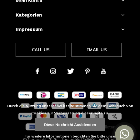
Mein Konto
Kategorien
Impressum
CALL US
EMAIL US
Durch die Nutzung unserer Webseite stimmen Sie dem Gebrauch von
Cookies zur Verbesserung dieser Seite zu.
Diese Nachricht Ausblenden
Für weitere Informationen beachten Sie bitte unsere
© Copyright
2026
- Theme By
DMWS
-
RSS feed