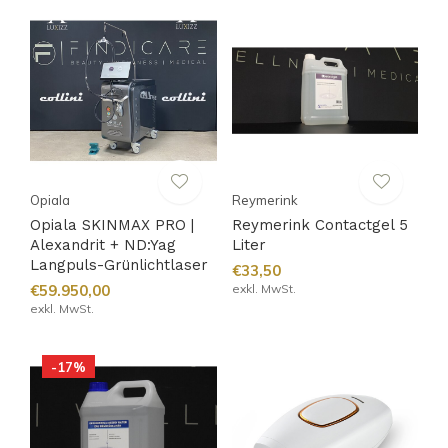
Opiala
Reymerink
Opiala SKINMAX PRO |
Reymerink Contactgel 5
Alexandrit + ND:Yag
Liter
Langpuls-Grünlichtlaser
€33,50
€59.950,00
exkl. MwSt.
exkl. MwSt.
-17%