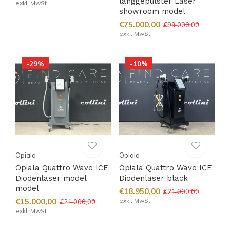
langgepulster Laser
exkl. MwSt.
showroom model
€75.000,00
€99.000,00
exkl. MwSt.
-29%
-10%
Opiala
Opiala
Opiala Quattro Wave ICE
Opiala Quattro Wave ICE
Diodenlaser model
Diodenlaser black
model
€18.950,00
€21.000,00
€15.000,00
exkl. MwSt.
€21.000,00
exkl. MwSt.