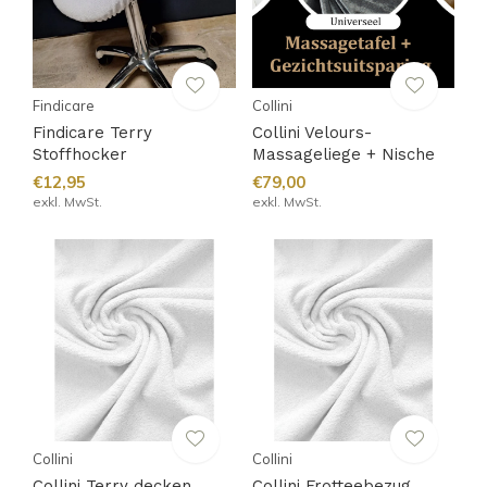
Findicare
Collini
Findicare Terry
Collini Velours-
Stoffhocker
Massageliege + Nische
€12,95
€79,00
exkl. MwSt.
exkl. MwSt.
Collini
Collini
Collini Terry decken
Collini Frotteebezug