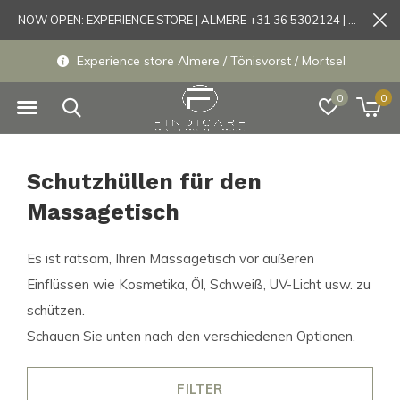
NOW OPEN: EXPERIENCE STORE | ALMERE +31 36 5302124 | Tönisvorst +49 21519175905
Experience store Almere / Tönisvorst / Mortsel
0
0
Schutzhüllen für den
Massagetisch
Es ist ratsam, Ihren Massagetisch vor äußeren
Einflüssen wie Kosmetika, Öl, Schweiß, UV-Licht usw. zu
schützen.
Schauen Sie unten nach den verschiedenen Optionen.
FILTER