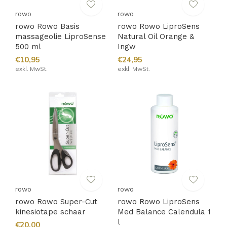
rowo
rowo
rowo Rowo Basis
rowo Rowo LiproSens
massageolie LiproSense
Natural Oil Orange &
500 ml
Ingw
€10,95
€24,95
exkl. MwSt.
exkl. MwSt.
rowo
rowo
rowo Rowo Super-Cut
rowo Rowo LiproSens
kinesiotape schaar
Med Balance Calendula 1
l
€20,00