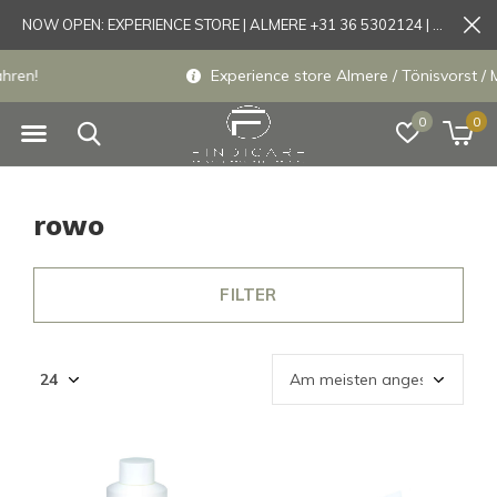
NOW OPEN: EXPERIENCE STORE | ALMERE +31 36 5302124 | Tönisvorst +49 21519175905
Experience store Almere / Tönisvorst / Mortsel
0
0
rowo
FILTER