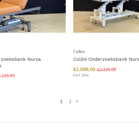
Collini
erzoeksbank Nursa
Collini Onderzoeksbank Nur
y
€2.099,00
€2.225,00
Excl. btw
.225,00
1
2