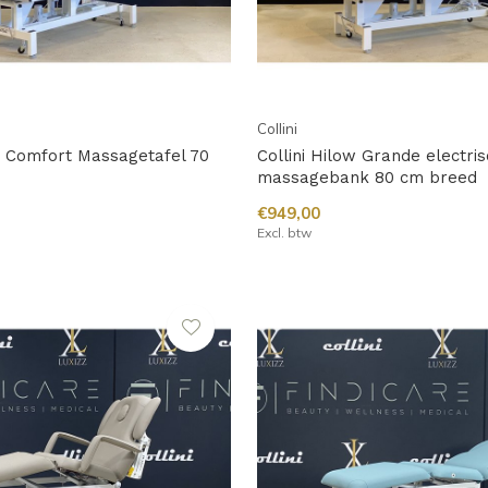
Collini
ow Comfort Massagetafel 70
Collini Hilow Grande electri
massagebank 80 cm breed
€949,00
Excl. btw