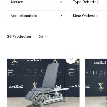
Merk
en
Type
Bekleding
Vers
telbaarheid
Kleu
r Onderstel
26 Producten