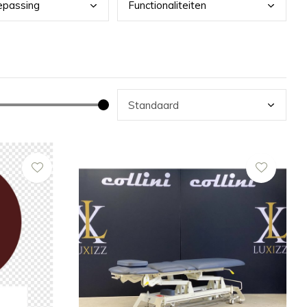
epassing
Func
tionaliteiten