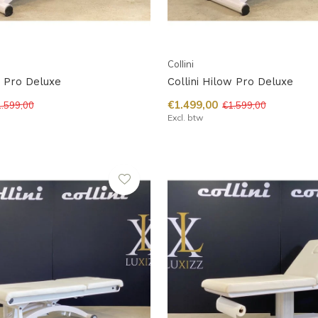
Collini
w Pro Deluxe
Collini Hilow Pro Deluxe
€1.499,00
.599,00
€1.599,00
Excl. btw