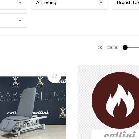
Afme
ting
Bran
ch to
€0
-
€3000