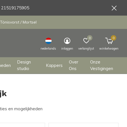
9 21519175905
Tönisvorst / Mortsel
0
0
nederlands
inloggen
verlanglijst
winkelwagen
Design
Over
Onze
heden
Kappers
studio
Ons
Vestigingen
jk
pties en mogelijkheden