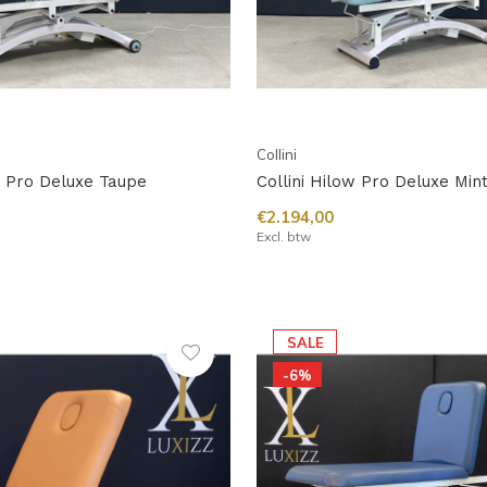
Collini
w Pro Deluxe Taupe
Collini Hilow Pro Deluxe Min
€2.194,00
Excl. btw
SALE
-6%