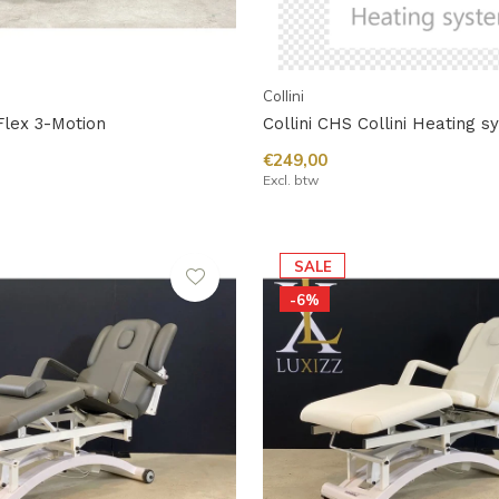
Collini
oFlex 3-Motion
Collini CHS Collini Heating 
€249,00
Excl. btw
SALE
-6%