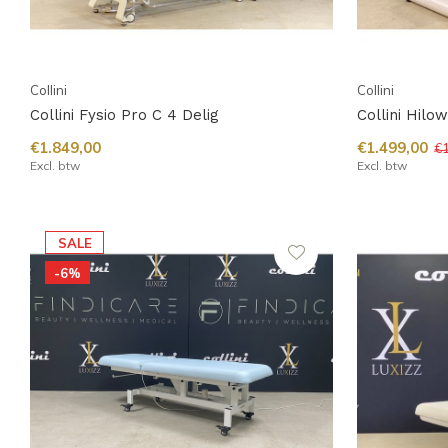
Collini
Collini
Collini Fysio Pro C 4 Delig
Collini Hilo
€1.849,00
€1.499,00
€1
Excl. btw
Excl. btw
SALE
-6%