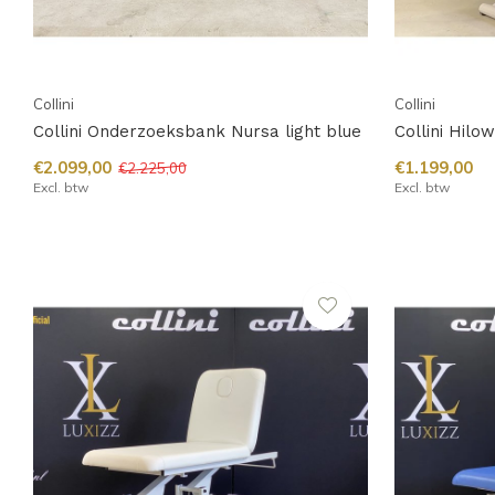
Collini
Collini
Collini Onderzoeksbank Nursa light blue
Collini Hilo
€2.099,00
€1.199,00
€2.225,00
Excl. btw
Excl. btw