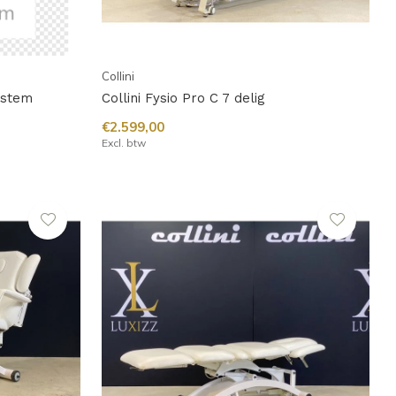
Collini
system
Collini Fysio Pro C 7 delig
€2.599,00
Excl. btw