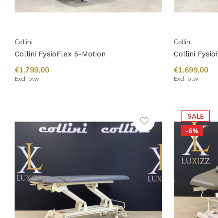
Collini
Collini
Collini FysioFlex 5-Motion
Collini Fysi
€1.799,00
€1.699,00
Excl. btw
Excl. btw
SALE
-6%