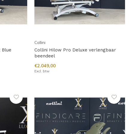
Collini
t Blue
Collini Hilow Pro Deluxe verlengbaar
beendeel
€2.049,00
Excl. btw