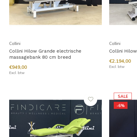
Collini
Collini
Collini Hilow Grande electrische
Collini Hilo
massagebank 80 cm breed
€2.194,00
€949,00
Excl. btw
Excl. btw
SALE
-6%