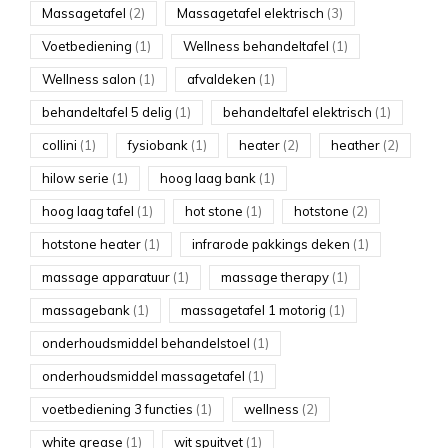
Massagetafel
(2)
Massagetafel elektrisch
(3)
Voetbediening
(1)
Wellness behandeltafel
(1)
Wellness salon
(1)
afvaldeken
(1)
behandeltafel 5 delig
(1)
behandeltafel elektrisch
(1)
collini
(1)
fysiobank
(1)
heater
(2)
heather
(2)
hilow serie
(1)
hoog laag bank
(1)
hoog laag tafel
(1)
hot stone
(1)
hotstone
(2)
hotstone heater
(1)
infrarode pakkings deken
(1)
massage apparatuur
(1)
massage therapy
(1)
massagebank
(1)
massagetafel 1 motorig
(1)
onderhoudsmiddel behandelstoel
(1)
onderhoudsmiddel massagetafel
(1)
voetbediening 3 functies
(1)
wellness
(2)
white grease
(1)
wit spuitvet
(1)