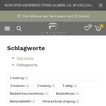
NOW OPEN: EXPERIENCE STORE | ALMERE +31 36 5302124 | Tönisvorst +49 21519175905
Die Adresse des Vertrauens seit 20 Jahren!
0
0
Schlagworte
Startseite
Schlagworte
1 motorig
(1)
3 motoren
(1)
3 motorig
(1)
5 delig
(1)
Badstof beschermhoes
(1)
Badstofhoes
(1)
Behandeltafel
(2)
Infrared body shaping
(1)