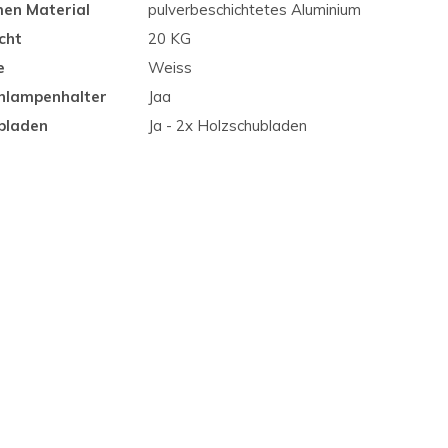
en Material
pulverbeschichtetes Aluminium
cht
20 KG
e
Weiss
nlampenhalter
Jaa
bladen
Ja - 2x Holzschubladen