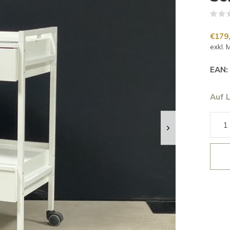
€179
exkl. 
EAN:
Auf 