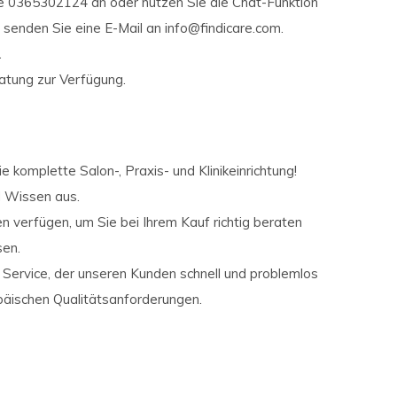
e 0365302124 an oder nutzen Sie die Chat-Funktion
 senden Sie eine E-Mail an
info@findicare.com
.
.
atung zur Verfügung.
 komplette Salon-, Praxis- und Klinikeinrichtung!
nd Wissen aus.
n verfügen, um Sie bei Ihrem Kauf richtig beraten
sen.
 Service, der unseren Kunden schnell und problemlos
opäischen Qualitätsanforderungen.