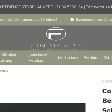
PERIENCE STORE | ALMERE +31 36 5302124 | Tönisvorst +4
sse des Vertrauens seit 20 Jahren!
Experience store Almer
etiksalon
Japanische
Medizinisch
Pediküre
Zub
tattung
Headspa
laden
Collini
Co
Be
Sc