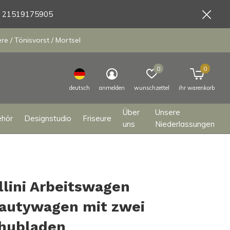
9 21519175905
e / Tönisvorst / Mortsel
0
0
deutsch
anmelden
wunschzettel
ihr warenkorb
Über
Unsere
ehör
Designstudio
Friseure
uns
Niederlassungen
llini Arbeitswagen
autywagen mit zwei
hubladen