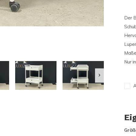
Der B
Schub
Hervo
Lupen
Maße:
Nur in
A
Ei
Größ