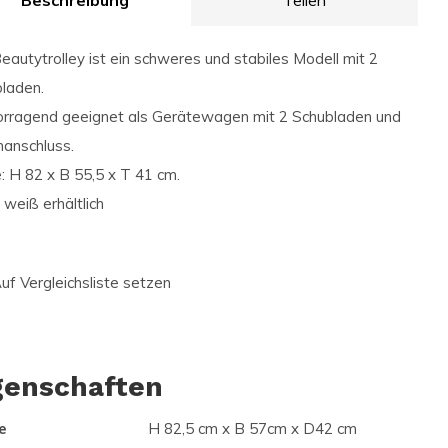
Beschreibung
Teilen
eautytrolley ist ein schweres und stabiles Modell mit 2
laden.
rragend geeignet als Gerätewagen mit 2 Schubladen und
anschluss.
 H 82 x B 55,5 x T 41 cm.
 weiß erhältlich
uf Vergleichsliste setzen
genschaften
e
H 82,5 cm x B 57cm x D42 cm