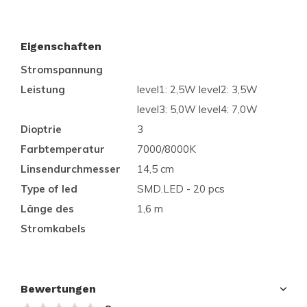
Eigenschaften
Stromspannung
Leistung
level1: 2,5W level2: 3,5W
level3: 5,0W level4: 7,0W
Dioptrie
3
Farbtemperatur
7000/8000K
Linsendurchmesser
14,5 cm
Type of led
SMD.LED - 20 pcs
Länge des
1,6 m
Stromkabels
Bewertungen