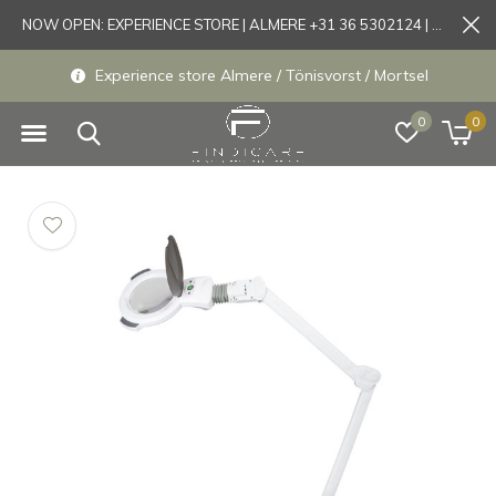
NOW OPEN: EXPERIENCE STORE | ALMERE +31 36 5302124 | Tönisvorst +49 21519175905
Experience store Almere / Tönisvorst / Mortsel
0
0