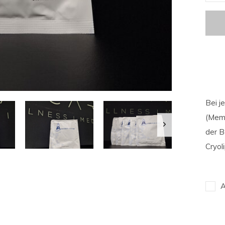
Bei j
(Memb
der B
Cryol
A