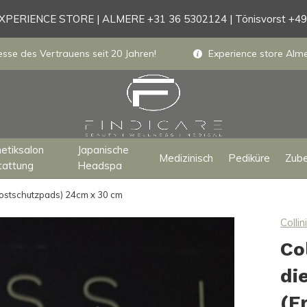
PERIENCE STORE | ALMERE +31 36 5302124 | Tönisvorst +4
sse des Vertrauens seit 20 Jahren!
Experience store Almer
etiksalon
Japanische
Medizinisch
Pediküre
Zub
tattung
Headspa
Frostschutzpads) 24cm x 30 cm
Collini
Co
di
(F