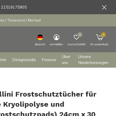
9 21519175905
e / Tönisvorst / Mortsel
0
0
deutsch
anmelden
wunschzettel
ihr warenkorb
Über
Unsere
ehör
Designstudio
Friseure
uns
Niederlassungen
llini Frostschutztücher für
e Kryolipolyse und
rostschutzpads) 24cm x 30