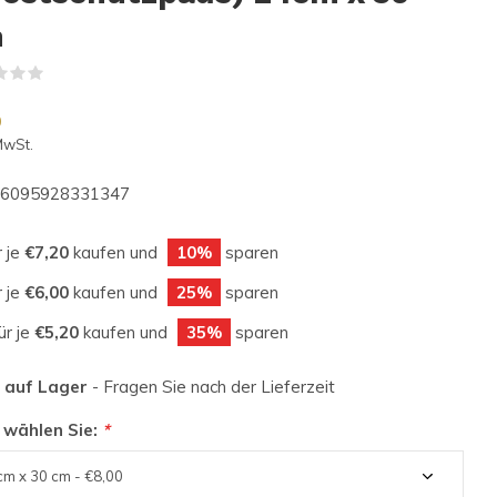
m
(0)
0
MwSt.
6095928331347
r je
€7,20
kaufen und
10%
sparen
r je
€6,00
kaufen und
25%
sparen
ür je
€5,20
kaufen und
35%
sparen
t auf Lager
- Fragen Sie nach der Lieferzeit
 wählen Sie:
*