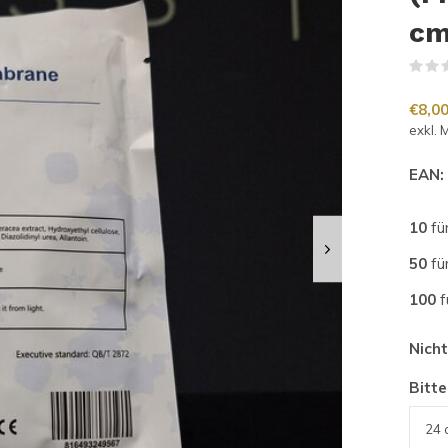
c
€8,0
exkl. 
EAN:
10
fü
50
fü
100
f
Nich
Bitte