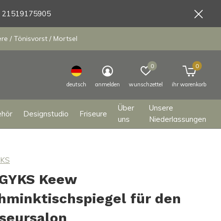
9 21519175905
e / Tönisvorst / Mortsel
0
0
deutsch
anmelden
wunschzettel
ihr warenkorb
Über
Unsere
ehör
Designstudio
Friseure
uns
Niederlassungen
YKS
GYKS Keew
hminktischspiegel für den
iseursalon