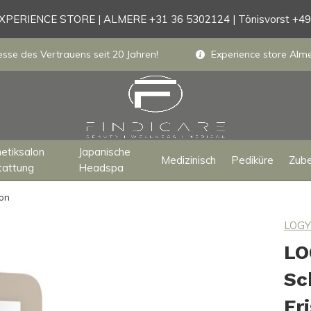
PERIENCE STORE | ALMERE +31 36 5302124 | Tönisvorst +4
sse des Vertrauens seit 20 Jahren!
Experience store Almer
etiksalon
Japanische
Medizinisch
Pediküre
Zub
tattung
Headspa
lon
LOG
LO
Sc
Fr