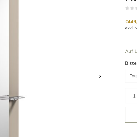
€449
exkl. 
Auf 
Bitte