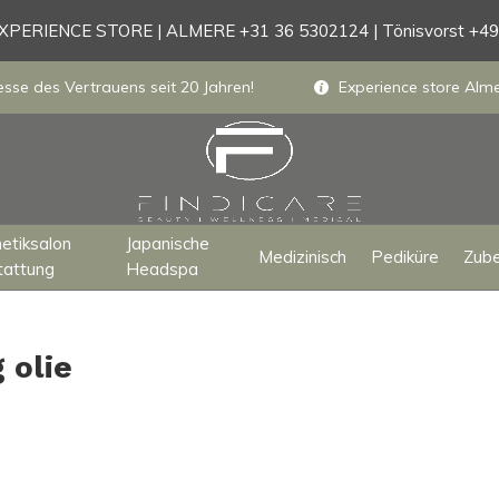
PERIENCE STORE | ALMERE +31 36 5302124 | Tönisvorst +4
sse des Vertrauens seit 20 Jahren!
Experience store Almer
etiksalon
Japanische
Medizinisch
Pediküre
Zub
tattung
Headspa
 olie