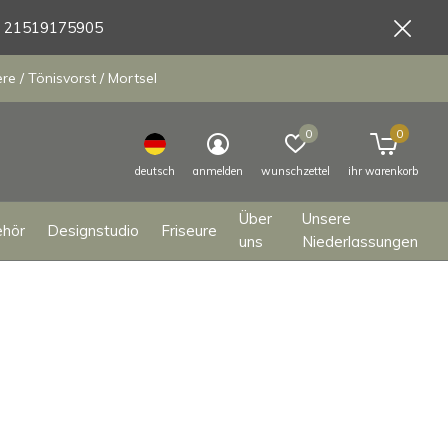
9 21519175905
e / Tönisvorst / Mortsel
0
0
deutsch
anmelden
wunschzettel
ihr warenkorb
Über
Unsere
ehör
Designstudio
Friseure
uns
Niederlassungen