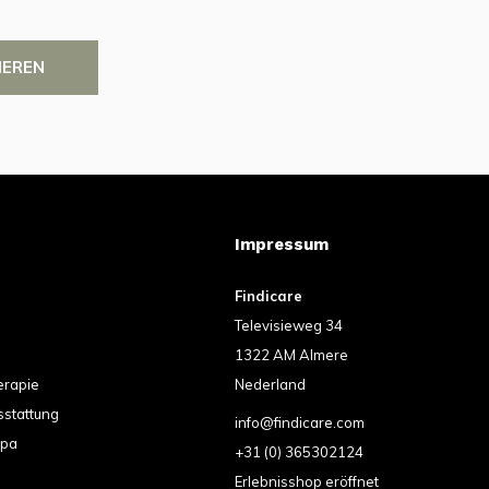
IEREN
Impressum
Findicare
Televisieweg 34
1322 AM Almere
erapie
Nederland
sstattung
info@findicare.com
spa
+31 (0) 365302124
Erlebnisshop eröffnet