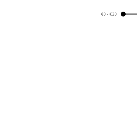
€0
-
€20