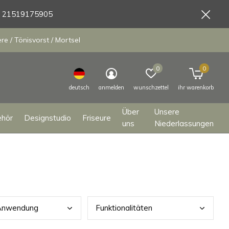
9 21519175905
e / Tönisvorst / Mortsel
0
0
deutsch
anmelden
wunschzettel
ihr warenkorb
Über
Unsere
ehör
Designstudio
Friseure
uns
Niederlassungen
 Anwendung
Funk
tionalitäten