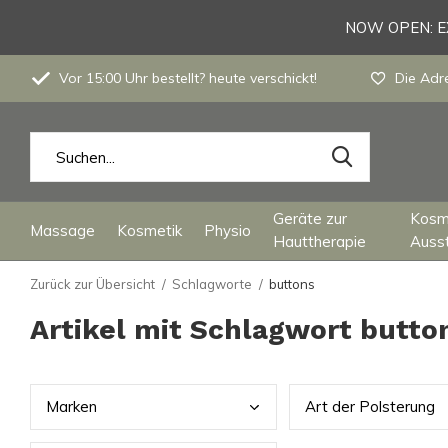
NOW OPEN: EX
Vor 15:00 Uhr bestellt? heute verschickt!
Die Adre
Geräte zur
Kosm
Massage
Kosmetik
Physio
Hauttherapie
Auss
Zurück zur Übersicht
Schlagworte
buttons
Artikel mit Schlagwort butto
Mark
en
Art
der Polsterung