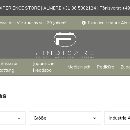
PERIENCE STORE | ALMERE +31 36 5302124 | Tönisvorst +4
sse des Vertrauens seit 20 Jahren!
Experience store Almer
etiksalon
Japanische
Medizinisch
Pediküre
Zub
tattung
Headspa
ns
Größ
e
Indu
strie