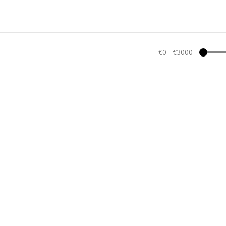
€0
-
€3000