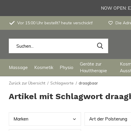
NOW OPEN: EX
Vor 15:00 Uhr bestellt? heute verschickt!
Die Adre
Geräte zur
Kosm
Massage
Kosmetik
Physio
Hauttherapie
Auss
Zurück zur Übersicht
Schlagworte
draagbaar
Artikel mit Schlagwort draag
Mark
en
Art
der Polsterung