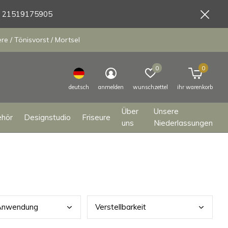
9 21519175905
e / Tönisvorst / Mortsel
0
0
deutsch
anmelden
wunschzettel
ihr warenkorb
Über
Unsere
ehör
Designstudio
Friseure
uns
Niederlassungen
 Anwendung
Vers
tellbarkeit