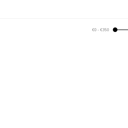
€0
-
€350