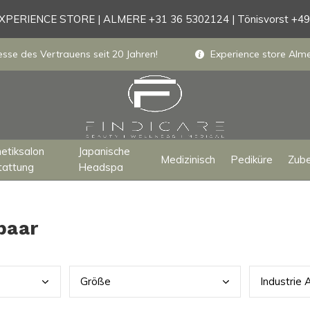
PERIENCE STORE | ALMERE +31 36 5302124 | Tönisvorst +4
sse des Vertrauens seit 20 Jahren!
Experience store Almer
etiksalon
Japanische
Medizinisch
Pediküre
Zub
tattung
Headspa
baar
Größ
e
Indu
strie