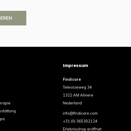
IEREN
Impressum
Findicare
Televisieweg 34
1322 AM Almere
erapie
Nederland
sstattung
info@findicare.com
spa
+31 (0) 365302124
Erlebnisshop eröffnet