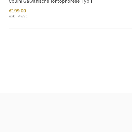
Collini Galvanische Iontophorese Typ I
€199,00
exkl. MwSt.