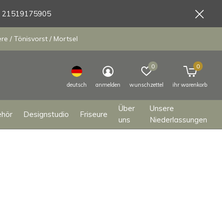
9 21519175905
e / Tönisvorst / Mortsel
0
0
deutsch
anmelden
wunschzettel
ihr warenkorb
Über
Unsere
ehör
Designstudio
Friseure
uns
Niederlassungen