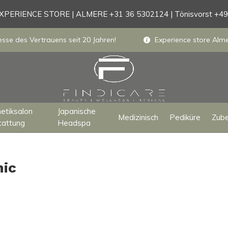
PERIENCE STORE | ALMERE +31 36 5302124 | Tönisvorst +4
sse des Vertrauens seit 20 Jahren!
Experience store Almer
etiksalon
Japanische
Medizinisch
Pediküre
Zub
tattung
Headspa
nic