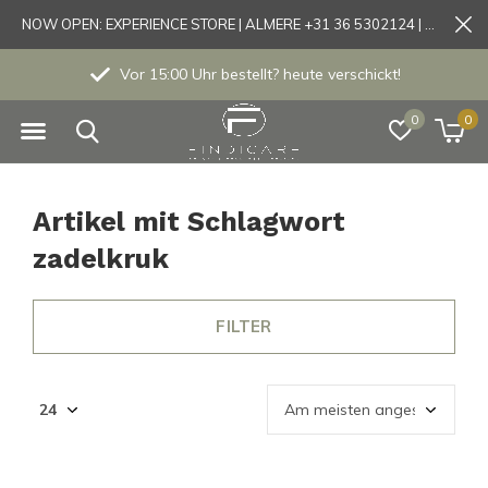
NOW OPEN: EXPERIENCE STORE | ALMERE +31 36 5302124 | Tönisvorst +49 21519175905
Vor 15:00 Uhr bestellt? heute verschickt!
0
0
Artikel mit Schlagwort
zadelkruk
FILTER