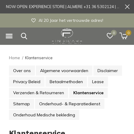
NOW OPEN: EXPERIENCE STORE | ALMERE +31 36 5302124 | Tönisvorst +49 21519175905
Al 20 Jaar het vertrouwde adres!
0
0
Home
Klantenservice
Over ons
Algemene voorwaarden
Disclaimer
Privacy Beleid
Betaalmethoden
Lease
Verzenden & Retourneren
Klantenservice
Sitemap
Onderhoud- & Reparatiedienst
Onderhoud Medische bekleding
Klantenservice