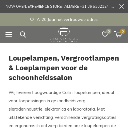
NOW OPEN: EXPERIENCE STORE | ALMERE +31 36 5302124 | Tönisvorst +49 21519175905
Experience store Almere / Tönisvorst / Mortsel
0
0
Loupelampen, Vergrootlampen
& Loeplampen voor de
schoonheidssalon
Wij leveren hoogwaardige Collini loupelampen, ideaal
voor toepassingen in gezondheidszorg,
sieradenindustrie, elektronica en laboratoria. Met
uitstekende verlichting, verschillende vergrotingsopties
en ergonomisch ontwerp bieden onze loupelampen de