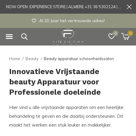
NOW OPEN: EXPERIENCE STORE | ALMERE +31 36 5302124 | Tönisvorst +49 21519175905
Experience store Almere / Tönisvorst / Morts
0
0
Home
Beauty
Beauty apparatuur schoonheidssalon
Innovatieve Vrijstaande
beauty Apparatuur voor
Professionele doeleinde
Hier vind u alle vrijstaande apparaten om een heerlijke
behandeling te geven en die daarbij ondersteunen. Dit
maakt het werken een stuk leuker en makkelijker.