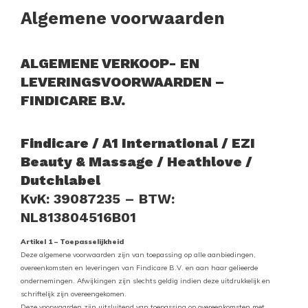
Algemene voorwaarden
ALGEMENE VERKOOP- EN
LEVERINGSVOORWAARDEN –
FINDICARE B.V.
Findicare / A1 International / EZI
Beauty & Massage / Heathlove /
Dutchlabel
KvK: 39087235 – BTW:
NL813804516B01
Artikel 1 – Toepasselijkheid
Deze algemene voorwaarden zijn van toepassing op alle aanbiedingen,
overeenkomsten en leveringen van Findicare B.V. en aan haar gelieerde
ondernemingen. Afwijkingen zijn slechts geldig indien deze uitdrukkelijk en
schriftelijk zijn overeengekomen.
Deze voorwaarden zijn uitsluitend van toepassing op overeenkomsten met