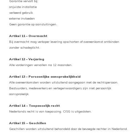
Garantie vervalt bij:
onjuiste installatie
verkeerd gebruik
externe invloeden
Geen garantie op aansluitingen.
Artikel 11 – Overmacht
Bij overmacht mag verkoper levering opschorten of overeenkomst ontbinden
zonder schadeplicht.
Artikel 12 – Verjaring
Alle vorderingen vervallen na 12 maanden.
Artikel 13 – Persoonlijke aansprakelijkheid
Alle overeenkomsten worden uitsluitend aangegaan met de rechtspersoon.
Bestuurders, medewerkers en vertegenwoordigers zijn niet persoonlijk
aansprakelijk.
Artikel 14 – Toepasselijk recht
Nederlands recht is van toepassing. CISG is uitgesloten.
Artikel 15 – Geschillen
Geschillen worden uitsluitend behandeld door de bevoegde rechter in Nederland.