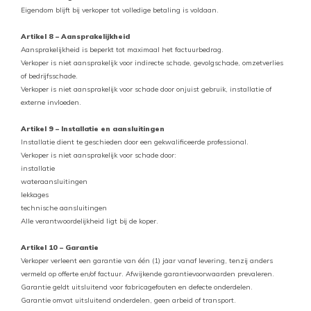
Eigendom blijft bij verkoper tot volledige betaling is voldaan.
Artikel 8 – Aansprakelijkheid
Aansprakelijkheid is beperkt tot maximaal het factuurbedrag.
Verkoper is niet aansprakelijk voor indirecte schade, gevolgschade, omzetverlies
of bedrijfsschade.
Verkoper is niet aansprakelijk voor schade door onjuist gebruik, installatie of
externe invloeden.
Artikel 9 – Installatie en aansluitingen
Installatie dient te geschieden door een gekwalificeerde professional.
Verkoper is niet aansprakelijk voor schade door:
installatie
wateraansluitingen
lekkages
technische aansluitingen
Alle verantwoordelijkheid ligt bij de koper.
Artikel 10 – Garantie
Verkoper verleent een garantie van één (1) jaar vanaf levering, tenzij anders
vermeld op offerte en/of factuur. Afwijkende garantievoorwaarden prevaleren.
Garantie geldt uitsluitend voor fabricagefouten en defecte onderdelen.
Garantie omvat uitsluitend onderdelen, geen arbeid of transport.