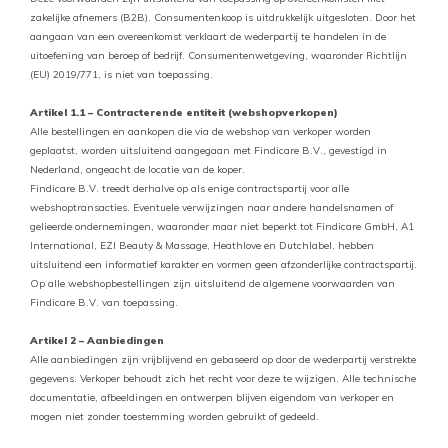
zakelijke afnemers (B2B). Consumentenkoop is uitdrukkelijk uitgesloten. Door het
aangaan van een overeenkomst verklaart de wederpartij te handelen in de
uitoefening van beroep of bedrijf. Consumentenwetgeving, waaronder Richtlijn
(EU) 2019/771, is niet van toepassing.
Artikel 1.1 – Contracterende entiteit (webshopverkopen)
Alle bestellingen en aankopen die via de webshop van verkoper worden
geplaatst, worden uitsluitend aangegaan met Findicare B.V., gevestigd in
Nederland, ongeacht de locatie van de koper.
Findicare B.V. treedt derhalve op als enige contractspartij voor alle
webshoptransacties. Eventuele verwijzingen naar andere handelsnamen of
gelieerde ondernemingen, waaronder maar niet beperkt tot Findicare GmbH, A1
International, EZI Beauty & Massage, Heathlove en Dutchlabel, hebben
uitsluitend een informatief karakter en vormen geen afzonderlijke contractspartij.
Op alle webshopbestellingen zijn uitsluitend de algemene voorwaarden van
Findicare B.V. van toepassing.
Artikel 2 – Aanbiedingen
Alle aanbiedingen zijn vrijblijvend en gebaseerd op door de wederpartij verstrekte
gegevens. Verkoper behoudt zich het recht voor deze te wijzigen. Alle technische
documentatie, afbeeldingen en ontwerpen blijven eigendom van verkoper en
mogen niet zonder toestemming worden gebruikt of gedeeld.