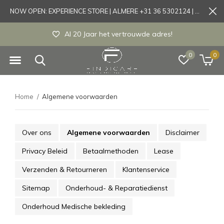
NOW OPEN: EXPERIENCE STORE | ALMERE +31 36 5302124 | Tönisvorst +49 21519175905
Al 20 Jaar het vertrouwde adres!
0
0
Home
Algemene voorwaarden
Over ons
Algemene voorwaarden
Disclaimer
Privacy Beleid
Betaalmethoden
Lease
Verzenden & Retourneren
Klantenservice
Sitemap
Onderhoud- & Reparatiedienst
Onderhoud Medische bekleding