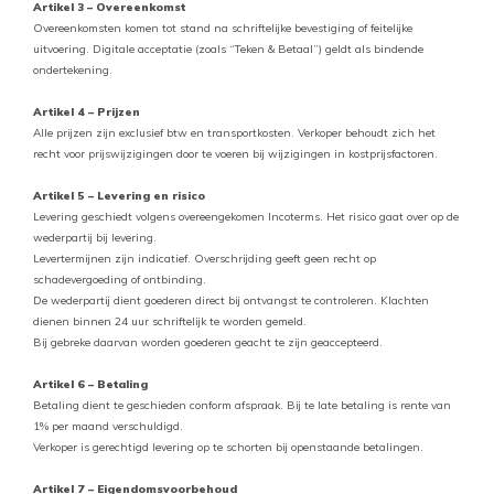
Artikel 3 – Overeenkomst
Overeenkomsten komen tot stand na schriftelijke bevestiging of feitelijke
uitvoering. Digitale acceptatie (zoals “Teken & Betaal”) geldt als bindende
ondertekening.
Artikel 4 – Prijzen
Alle prijzen zijn exclusief btw en transportkosten. Verkoper behoudt zich het
recht voor prijswijzigingen door te voeren bij wijzigingen in kostprijsfactoren.
Artikel 5 – Levering en risico
Levering geschiedt volgens overeengekomen Incoterms. Het risico gaat over op de
wederpartij bij levering.
Levertermijnen zijn indicatief. Overschrijding geeft geen recht op
schadevergoeding of ontbinding.
De wederpartij dient goederen direct bij ontvangst te controleren. Klachten
dienen binnen 24 uur schriftelijk te worden gemeld.
Bij gebreke daarvan worden goederen geacht te zijn geaccepteerd.
Artikel 6 – Betaling
Betaling dient te geschieden conform afspraak. Bij te late betaling is rente van
1% per maand verschuldigd.
Verkoper is gerechtigd levering op te schorten bij openstaande betalingen.
Artikel 7 – Eigendomsvoorbehoud