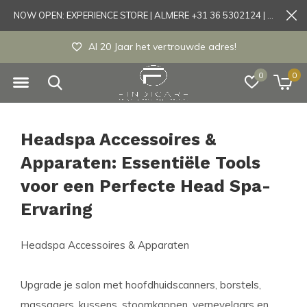
NOW OPEN: EXPERIENCE STORE | ALMERE +31 36 5302124 | Tönisvorst +49 21519175905
Experience store Almere / Tönisvorst / Morts
0
0
Headspa Accessoires &
Apparaten: Essentiële Tools
voor een Perfecte Head Spa-
Ervaring
Headspa Accessoires & Apparaten
Upgrade je salon met hoofdhuidscanners, borstels,
massagers, kussens, stoomkappen, vernevelaars en