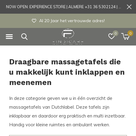
NOW OPEN: EXPERIENCE STORE | ALMERE +31 36 5302124 | Tönisvorst +49 21519175905
Al 20 Jaar het vertrouwde adres!
0
0
Draagbare massagetafels die
u makkelijk kunt inklappen en
meenemen
In deze categorie geven we u in één overzicht de
massagetafels van Dutchlabel. Deze tafels zijn
inklapbaar en daardoor erg praktisch en multi inzetbaar.
Handig voor kleine ruimtes en ambulant werken.