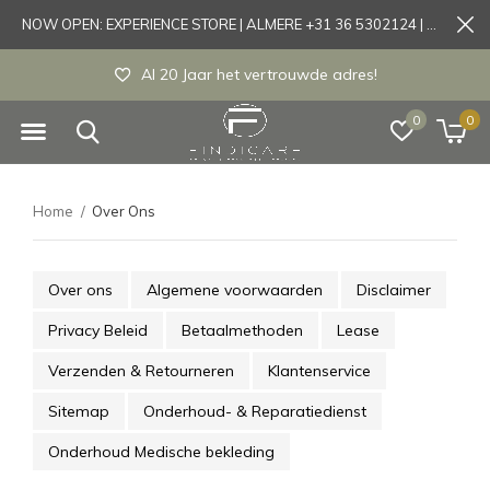
NOW OPEN: EXPERIENCE STORE | ALMERE +31 36 5302124 | Tönisvorst +49 21519175905
Al 20 Jaar het vertrouwde adres!
0
0
Home
Over Ons
Over ons
Algemene voorwaarden
Disclaimer
Privacy Beleid
Betaalmethoden
Lease
Verzenden & Retourneren
Klantenservice
Sitemap
Onderhoud- & Reparatiedienst
Onderhoud Medische bekleding