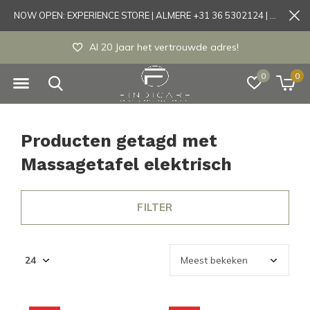
NOW OPEN: EXPERIENCE STORE | ALMERE +31 36 5302124 | Tönisvorst +49 21519175905
Experience store Almere / Tönisvorst / Morts
0
0
Producten getagd met
Massagetafel elektrisch
FILTER