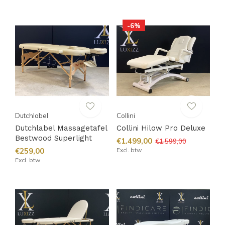
-6%
Dutchlabel
Collini
Dutchlabel Massagetafel
Collini Hilow Pro Deluxe
Bestwood Superlight
€1.499,00
€1.599,00
€259,00
Excl. btw
Excl. btw