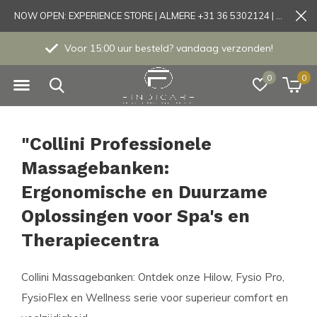
NOW OPEN: EXPERIENCE STORE | ALMERE +31 36 5302124 | Tönisvorst +49 21519175905
Al 20 Jaar het vertrouwde adres!
0
0
"Collini Professionele
Massagebanken:
Ergonomische en Duurzame
Oplossingen voor Spa's en
Therapiecentra
Collini Massagebanken: Ontdek onze Hilow, Fysio Pro,
FysioFlex en Wellness serie voor superieur comfort en