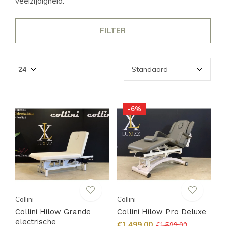
veelzijdigheid.
FILTER
-6%
Collini
Collini
Collini Hilow Grande
Collini Hilow Pro Deluxe
electrische
€1.499,00
€1.599,00