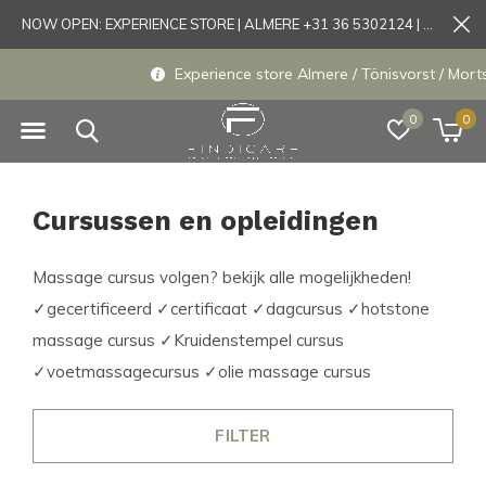
NOW OPEN: EXPERIENCE STORE | ALMERE +31 36 5302124 | Tönisvorst +49 21519175905
Experience store Almere / Tönisvorst / Mortsel
0
0
Cursussen en opleidingen
Massage cursus volgen? bekijk alle mogelijkheden!
✓gecertificeerd ✓certificaat ✓dagcursus ✓hotstone
massage cursus ✓Kruidenstempel cursus
✓voetmassagecursus ✓olie massage cursus
FILTER