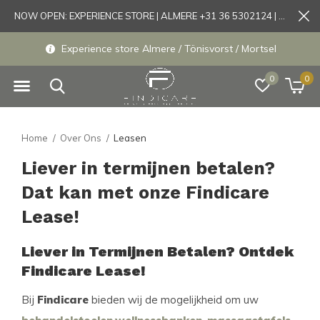
NOW OPEN: EXPERIENCE STORE | ALMERE +31 36 5302124 | Tönisvorst +49 21519175905
Experience store Almere / Tönisvorst / Mortsel
0
0
Home
Over Ons
Leasen
Liever in termijnen betalen?
Dat kan met onze Findicare
Lease!
Liever in Termijnen Betalen? Ontdek
Findicare Lease!
Bij
Findicare
bieden wij de mogelijkheid om uw