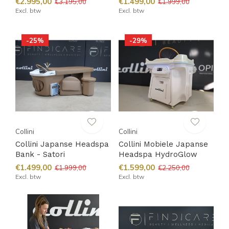
€2.995,00
€1.499,00
€3.195,00
€1.999,00
Excl. btw
Excl. btw
-25%
-29%
Collini
Collini
Collini Japanse Headspa
Collini Mobiele Japanse
Bank - Satori
Headspa HydroGlow
€1.499,00
€1.599,00
€1.999,00
€2.250,00
Excl. btw
Excl. btw