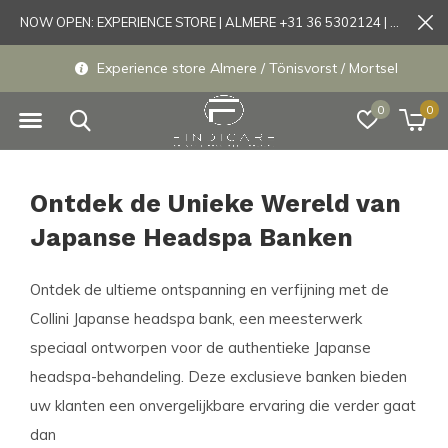
NOW OPEN: EXPERIENCE STORE | ALMERE +31 36 5302124 | Tönisvorst +49 21519175905
Experience store Almere / Tönisvorst / Mortsel
0
0
Ontdek de Unieke Wereld van
Japanse Headspa Banken
Ontdek de ultieme ontspanning en verfijning met de
Collini Japanse headspa bank, een meesterwerk
speciaal ontworpen voor de authentieke Japanse
headspa-behandeling. Deze exclusieve banken bieden
uw klanten een onvergelijkbare ervaring die verder gaat
dan