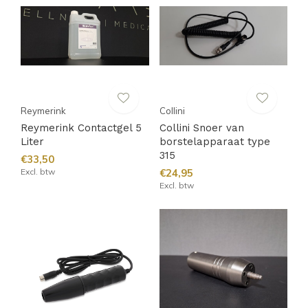
Reymerink
Collini
Reymerink Contactgel 5
Collini Snoer van
Liter
borstelapparaat type
315
€33,50
Excl. btw
€24,95
Excl. btw