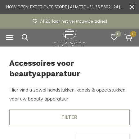
NOW OPEN: EXPERIENCE STORE | ALMERE +31 36 5302124 | Tönisvorst +49 21519175905
Al 20 Jaar het vertrouwde adres!
0
0
Accessoires voor
beautyapparatuur
Hier vind u zowel handstukken, kabels & opzetstukken
voor uw beauty apparatuur
FILTER