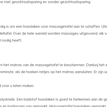
met gezichtsuitsparing en zonder gezichtsuitsparing.
dig is om een hoeslaken voor massagetafel aan te schaffen. Uit
ltafel. Over de hele wereld worden massages uitgevoerd, elk vo
 nodig heeft.
 het matras van de massagetafel te beschermen. Dankzij het ela
nminste, als de hoeken netjes op het matras aansluiten. Er zijn
d voor u laten maken.
yamide. Een badstof hoeslaken is goed te herkennen aan de gew
en badjassen van gemaakt. Massagetafel hoeslaken gemaakt van