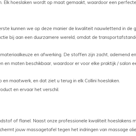
an. Elk hoeslaken wordt op maat gemaakt, waardoor een perfec
erste kunnen we op deze manier de kwaliteit nauwlettend in de
ctie bij aan een duurzamere wereld, omdat de transportafstande
jke materiaalkeuze en afwerking. De stoffen zijn zacht, ademend
en en maten beschikbaar, waardoor er voor elke praktijk / salon e
en maatwerk, en dat ziet u terug in elk Collini hoeslaken.
duct en ervaar het verschil.
dstof of flanel. Naast onze professionele kwaliteit hoeslakens
hermt jouw massagetafel tegen het indringen van massage olie e