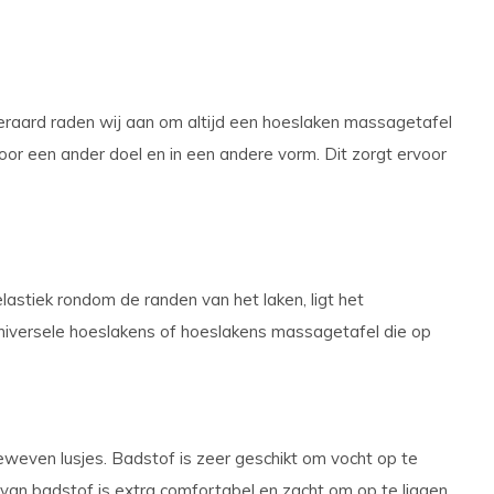
eraard raden wij aan om altijd een hoeslaken massagetafel
or een ander doel en in een andere vorm. Dit zorgt ervoor
stiek rondom de randen van het laken, ligt het
 universele hoeslakens of hoeslakens massagetafel die op
even lusjes. Badstof is zeer geschikt om vocht op te
 badstof is extra comfortabel en zacht om op te liggen.