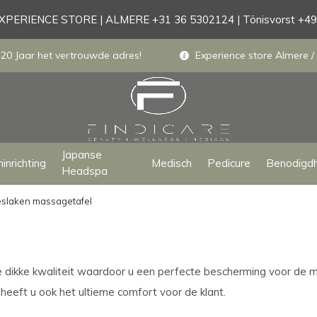
PERIENCE STORE | ALMERE +31 36 5302124 | Tönisvorst +4
 20 Jaar het vertrouwde adres!
Experience store Almere / 
Japanse
inrichting
Medisch
Pedicure
Benodigd
Headspa
slaken massagetafel
e dikke kwaliteit waardoor u een perfecte bescherming voor de 
eeft u ook het ultieme comfort voor de klant.