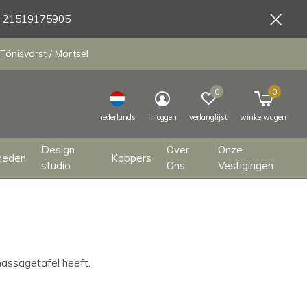
9 21519175905
Tönisvorst / Mortsel
0
0
nederlands
inloggen
verlanglijst
winkelwagen
Design
Over
Onze
heden
Kappers
studio
Ons
Vestigingen
massagetafel heeft.