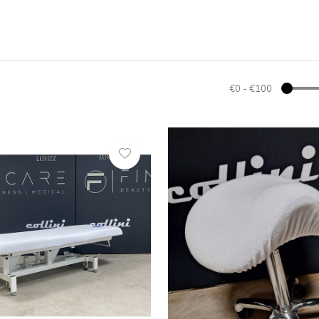
€0
-
€100