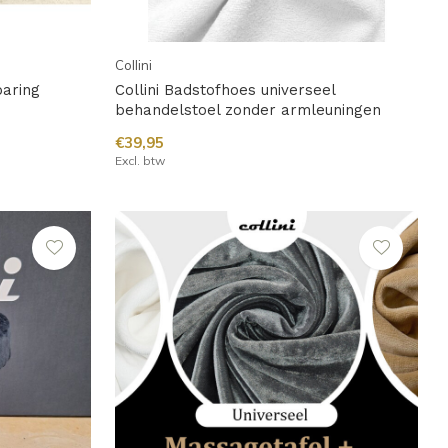
Collini
paring
Collini Badstofhoes universeel
behandelstoel zonder armleuningen
€39,95
Excl. btw