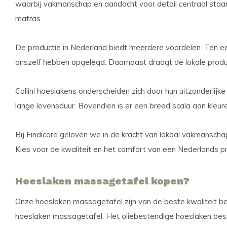
waarbij vakmanschap en aandacht voor detail centraal sta
matras.
De productie in Nederland biedt meerdere voordelen. Ten e
onszelf hebben opgelegd. Daarnaast draagt de lokale produ
Collini hoeslakens onderscheiden zich door hun uitzonderli
lange levensduur. Bovendien is er een breed scala aan kleur
Bij Findicare geloven we in de kracht van lokaal vakmanschap 
Kies voor de kwaliteit en het comfort van een Nederlands pro
Hoeslaken massagetafel kopen?
Onze hoeslaken massagetafel zijn van de beste kwaliteit ba
hoeslaken massagetafel. Het oliebestendige hoeslaken besc