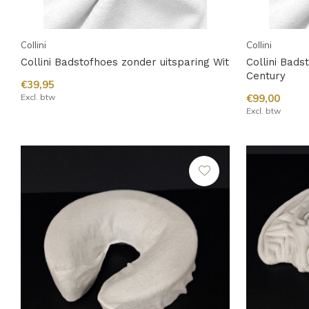
Collini
Collini
Collini Badstofhoes zonder uitsparing Wit
Collini Bad
Century
€39,95
Excl. btw
€99,00
Excl. btw