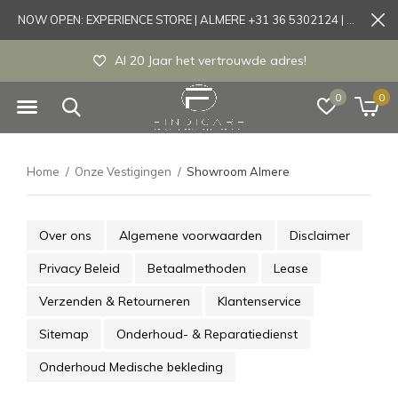
NOW OPEN: EXPERIENCE STORE | ALMERE +31 36 5302124 | Tönisvorst +49 21519175905
Experience store Almere / Tönisvorst / Mortsel
0
0
Home
Onze Vestigingen
Showroom Almere
Over ons
Algemene voorwaarden
Disclaimer
Privacy Beleid
Betaalmethoden
Lease
Verzenden & Retourneren
Klantenservice
Sitemap
Onderhoud- & Reparatiedienst
Onderhoud Medische bekleding