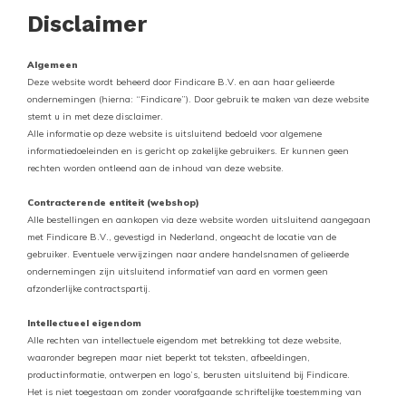
Disclaimer
Algemeen
Deze website wordt beheerd door Findicare B.V. en aan haar gelieerde
ondernemingen (hierna: “Findicare”). Door gebruik te maken van deze website
stemt u in met deze disclaimer.
Alle informatie op deze website is uitsluitend bedoeld voor algemene
informatiedoeleinden en is gericht op zakelijke gebruikers. Er kunnen geen
rechten worden ontleend aan de inhoud van deze website.
Contracterende entiteit (webshop)
Alle bestellingen en aankopen via deze website worden uitsluitend aangegaan
met Findicare B.V., gevestigd in Nederland, ongeacht de locatie van de
gebruiker. Eventuele verwijzingen naar andere handelsnamen of gelieerde
ondernemingen zijn uitsluitend informatief van aard en vormen geen
afzonderlijke contractspartij.
Intellectueel eigendom
Alle rechten van intellectuele eigendom met betrekking tot deze website,
waaronder begrepen maar niet beperkt tot teksten, afbeeldingen,
productinformatie, ontwerpen en logo’s, berusten uitsluitend bij Findicare.
Het is niet toegestaan om zonder voorafgaande schriftelijke toestemming van