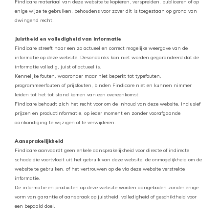
Findicare materiaal van deze website te kopiëren, verspreiden, publiceren of op
enige wijze te gebruiken, behoudens voor zover dit is toegestaan op grond van
dwingend recht.
Juistheid en volledigheid van informatie
Findicare streeft naar een zo actueel en correct mogelijke weergave van de
informatie op deze website. Desondanks kan niet worden gegarandeerd dat de
informatie volledig, juist of actueel is.
Kennelijke fouten, waaronder maar niet beperkt tot typefouten,
programmeerfouten of prijsfouten, binden Findicare niet en kunnen nimmer
leiden tot het tot stand komen van een overeenkomst.
Findicare behoudt zich het recht voor om de inhoud van deze website, inclusief
prijzen en productinformatie, op ieder moment en zonder voorafgaande
aankondiging te wijzigen of te verwijderen.
Aansprakelijkheid
Findicare aanvaardt geen enkele aansprakelijkheid voor directe of indirecte
schade die voortvloeit uit het gebruik van deze website, de onmogelijkheid om de
website te gebruiken, of het vertrouwen op de via deze website verstrekte
informatie.
De informatie en producten op deze website worden aangeboden zonder enige
vorm van garantie of aanspraak op juistheid, volledigheid of geschiktheid voor
een bepaald doel.