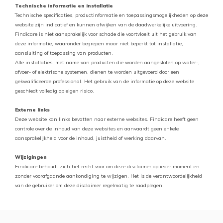
Technische informatie en installatie
Technische specificaties, productinformatie en toepassingsmogelijkheden op deze
website zijn indicatief en kunnen afwijken van de daadwerkelijke uitvoering.
Findicare is niet aansprakelijk voor schade die voortvloeit uit het gebruik van
deze informatie, waaronder begrepen maar niet beperkt tot installatie,
aansluiting of toepassing van producten.
Alle installaties, met name van producten die worden aangesloten op water-,
afvoer- of elektrische systemen, dienen te worden uitgevoerd door een
gekwalificeerde professional. Het gebruik van de informatie op deze website
geschiedt volledig op eigen risico.
Externe links
Deze website kan links bevatten naar externe websites. Findicare heeft geen
controle over de inhoud van deze websites en aanvaardt geen enkele
aansprakelijkheid voor de inhoud, juistheid of werking daarvan.
Wijzigingen
Findicare behoudt zich het recht voor om deze disclaimer op ieder moment en
zonder voorafgaande aankondiging te wijzigen. Het is de verantwoordelijkheid
van de gebruiker om deze disclaimer regelmatig te raadplegen.