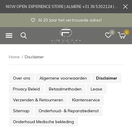
NOW OPEN: EXPERIENCE STORE | ALMERE +31 36 5302124 | Tönisvorst +49 21519175905
Al 20 Jaar het vertrouwde adres!
0
0
Home
Disclaimer
Over ons
Algemene voorwaarden
Disclaimer
Privacy Beleid
Betaalmethoden
Lease
Verzenden & Retourneren
Klantenservice
Sitemap
Onderhoud- & Reparatiedienst
Onderhoud Medische bekleding