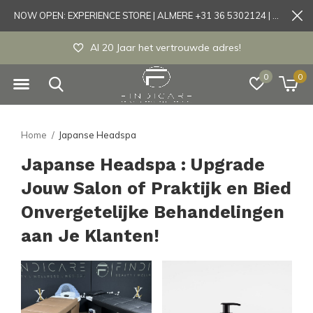
NOW OPEN: EXPERIENCE STORE | ALMERE +31 36 5302124 | Tönisvorst +49 21519175905
Al 20 Jaar het vertrouwde adres!
0
0
Home
Japanse Headspa
Japanse Headspa : Upgrade
Jouw Salon of Praktijk en Bied
Onvergetelijke Behandelingen
aan Je Klanten!