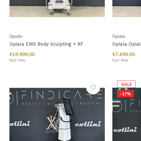
Opiala
Opiala
Opiala EMS Body Sculpting + RF
Opiala Opi
€19.999,00
€7.499,00
Excl. btw
Excl. btw
SALE
-17%