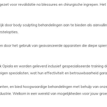
zet voor revalidatie na blessures en chirurgische ingrepen. Het 
ktijk door body sculpting behandelingen aan te bieden als aanvulli
rstelopties.
en door het gebruik van geavanceerde apparaten die diepe spiers
Opiala en worden geleverd inclusief gespecialiseerde training d
eigen specialisten, wat hun effectiviteit en betrouwbaarheid gar
klanten, en bied hoogwaardige behandelingen met behulp van onz
industrie. Welkom in een wereld van mogelijkheden voor jouw groe