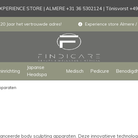
PERIENCE STORE | ALMERE +31 36 5302124 | Tönisvorst +4
 20 Jaar het vertrouwde adres!
Experience store Almere / 
Japanse
inrichting
Medisch
Pedicure
Benodigd
Headspa
apparaten
ceerde body sculpting apparaten. Deze innovatieve technologie