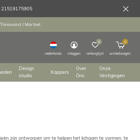
9 21519175905
Tönisvorst / Mortsel
0
0
nederlands
inloggen
verlanglijst
winkelwagen
Design
Over
Onze
heden
Kappers
studio
Ons
Vestigingen
ën zijn ontworpen om te helpen het lichaam te vormen, te