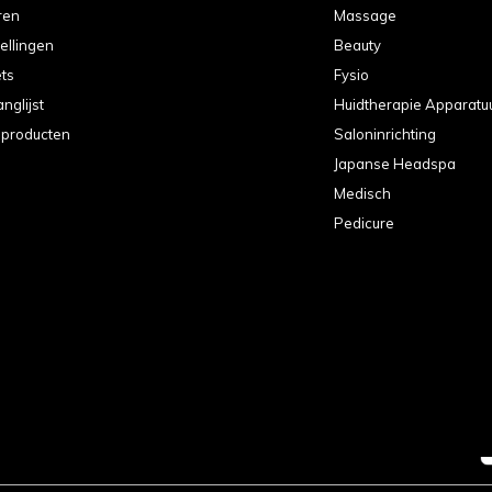
ren
Massage
tellingen
Beauty
ets
Fysio
anglijst
Huidtherapie Apparatu
k producten
Saloninrichting
Japanse Headspa
Medisch
Pedicure