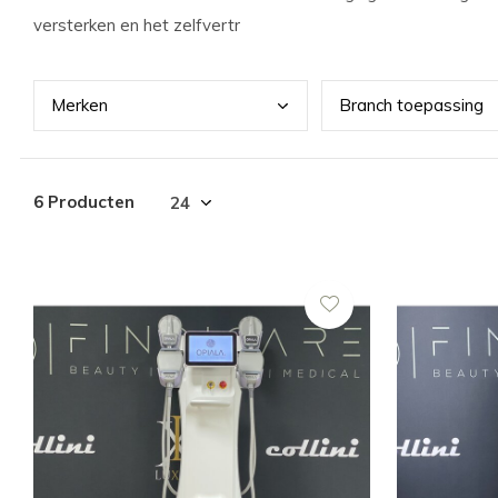
versterken en het zelfvertr
Merk
en
Bran
ch toepassing
6 Producten