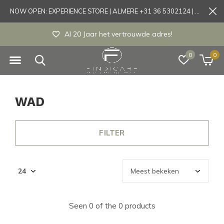
NOW OPEN: EXPERIENCE STORE | ALMERE +31 36 5302124 | Tönisvorst +49 21519175905
Al 20 Jaar het vertrouwde adres!
0
0
WAD
FILTER
Seen 0 of the 0 products