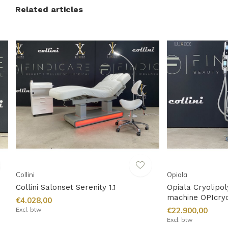
Related articles
Collini
Opiala
Collini Salonset Serenity 1.1
Opiala Cryolipol
machine OPIcry
€4.028,00
Excl. btw
€22.900,00
Excl. btw