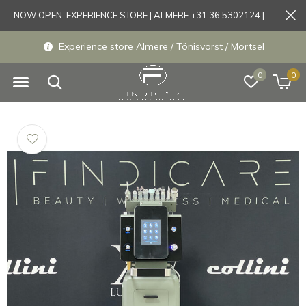
NOW OPEN: EXPERIENCE STORE | ALMERE +31 36 5302124 | Tönisvorst +49 21519175905
Experience store Almere / Tönisvorst / Mortsel
0
0