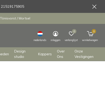
9 21519175905
Tönisvorst / Mortsel
0
0
nederlands
inloggen
verlanglijst
winkelwagen
Design
Over
Onze
heden
Kappers
studio
Ons
Vestigingen