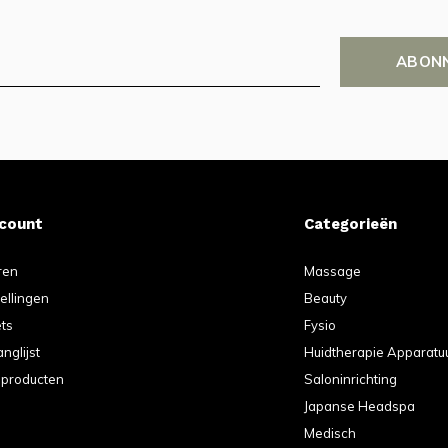
ABON
ccount
Categorieën
ren
Massage
tellingen
Beauty
ets
Fysio
anglijst
Huidtherapie Apparatu
k producten
Saloninrichting
Japanse Headspa
Medisch