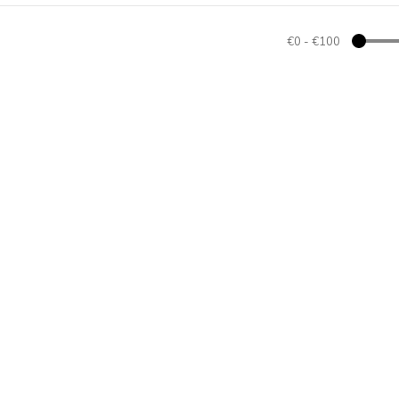
€0
-
€100