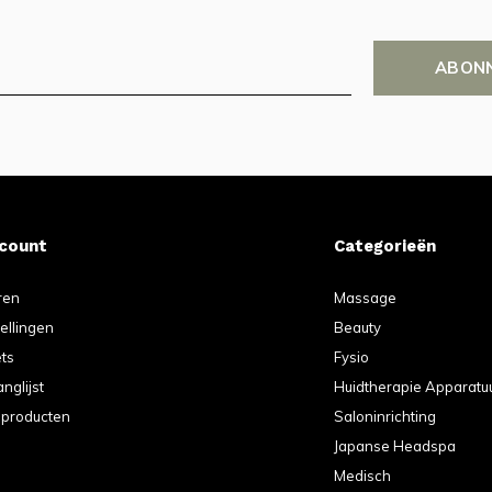
ABON
ccount
Categorieën
ren
Massage
tellingen
Beauty
ets
Fysio
anglijst
Huidtherapie Apparatu
k producten
Saloninrichting
Japanse Headspa
Medisch