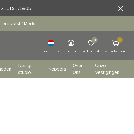
9 21519175905
Tönisvorst / Mortsel
0
0
nederlands
inloggen
verlanglijst
winkelwagen
Design
Over
Onze
heden
Kappers
studio
Ons
Vestigingen