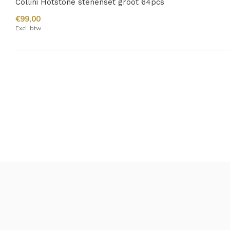
Collini Hotstone stenenset groot 64pcs
€99,00
Excl. btw