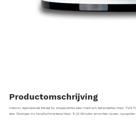
Productomschrijving
Intensiv reparierende Maske für strapaziertes oder chemisch behandeltes Haar. Füllt 
dem Shampoo ins handtuchtrockene Haar, 5–10 Minuten einwirken lassen, ausspülen