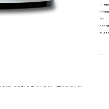
Inten
behan
die H
handt
aussp
T
Faserdefekte wieder auf und verbessert die Haarstärke. Anwendung: Nach
.