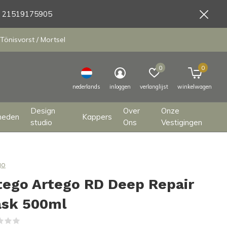
9 21519175905
Tönisvorst / Mortsel
0
0
nederlands
inloggen
verlanglijst
winkelwagen
Design
Over
Onze
heden
Kappers
studio
Ons
Vestigingen
go
tego Artego RD Deep Repair
sk 500ml
(0)