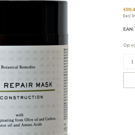
€89,
Excl. 
EAN:
Op v