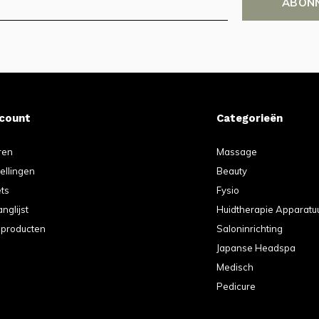
ABON
ccount
Categorieën
ren
Massage
tellingen
Beauty
ets
Fysio
anglijst
Huidtherapie Apparatu
k producten
Saloninrichting
Japanse Headspa
Medisch
Pedicure