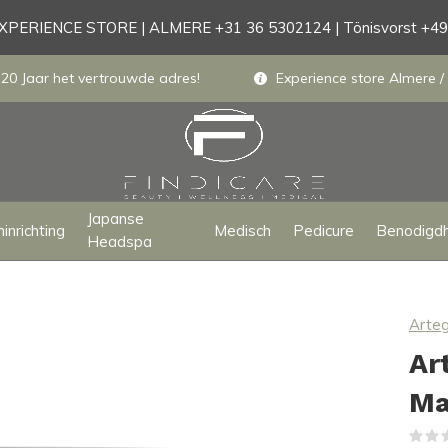
PERIENCE STORE | ALMERE +31 36 5302124 | Tönisvorst +4
 20 Jaar het vertrouwde adres!
Experience store Almere / 
Japanse
inrichting
Medisch
Pedicure
Benodigd
Headspa
Arte
Ar
Ma