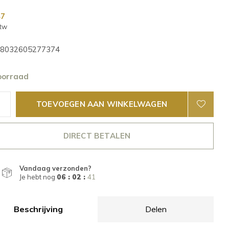
47
btw
8032605277374
oorraad
TOEVOEGEN AAN WINKELWAGEN
DIRECT BETALEN
Vandaag verzonden?
Je hebt nog
06 : 02 :
40
Beschrijving
Delen