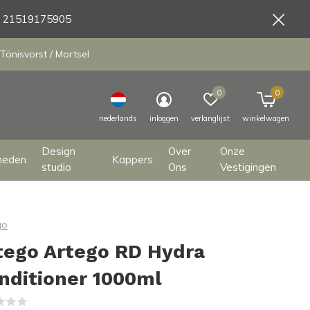
9 21519175905
Tönisvorst / Mortsel
0
0
nederlands
inloggen
verlanglijst
winkelwagen
Design
Over
Onze
heden
Kappers
studio
Ons
Vestigingen
go
tego Artego RD Hydra
nditioner 1000ml
(0)