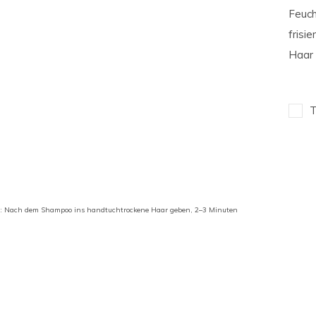
Feuch
frisi
Haar 
T
ung: Nach dem Shampoo ins handtuchtrockene Haar geben, 2–3 Minuten