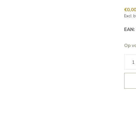
€0,0
Excl. 
EAN:
Op v