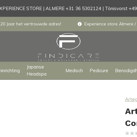
PERIENCE STORE | ALMERE +31 36 5302124 | Tönisvorst +4
 20 Jaar het vertrouwde adres!
Experience store Almere / 
Japanse
inrichting
Medisch
Pedicure
Benodigd
Headspa
Arte
Ar
Co