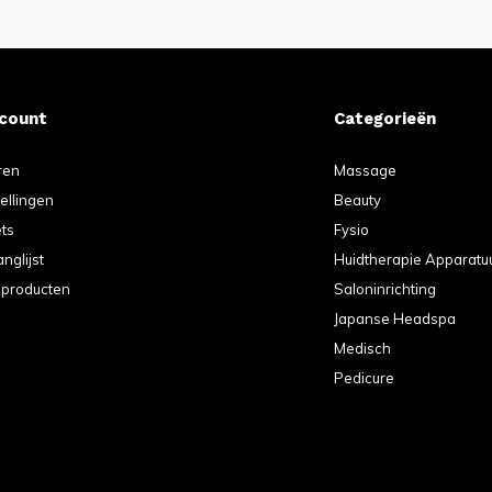
ccount
Categorieën
ren
Massage
tellingen
Beauty
ets
Fysio
anglijst
Huidtherapie Apparatu
k producten
Saloninrichting
Japanse Headspa
Medisch
Pedicure