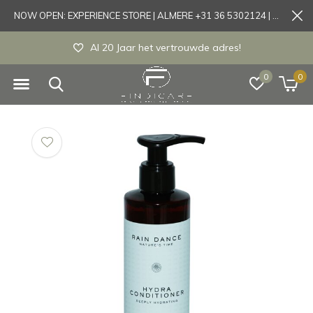
NOW OPEN: EXPERIENCE STORE | ALMERE +31 36 5302124 | Tönisvorst +49 21519175905
Al 20 Jaar het vertrouwde adres!
0
0