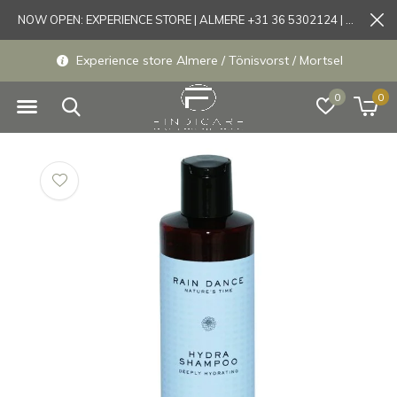
NOW OPEN: EXPERIENCE STORE | ALMERE +31 36 5302124 | Tönisvorst +49 21519175905
Experience store Almere / Tönisvorst / Mortsel
0
0