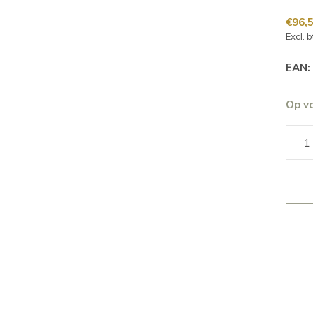
€96,
Excl. 
EAN:
Op v