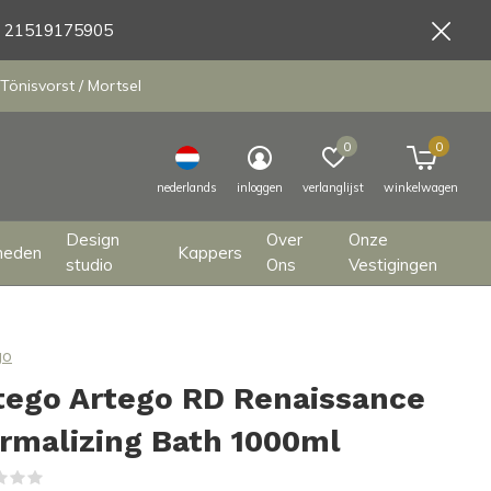
9 21519175905
Tönisvorst / Mortsel
0
0
nederlands
inloggen
verlanglijst
winkelwagen
Design
Over
Onze
heden
Kappers
studio
Ons
Vestigingen
go
tego Artego RD Renaissance
rmalizing Bath 1000ml
(0)