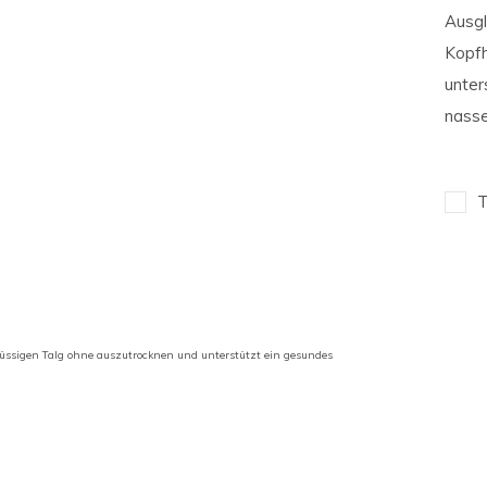
Ausgl
Kopfh
unter
nasse
T
chüssigen Talg ohne auszutrocknen und unterstützt ein gesundes