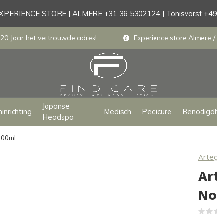
PERIENCE STORE | ALMERE +31 36 5302124 | Tönisvorst +4
 20 Jaar het vertrouwde adres!
Experience store Almere / 
Japanse
inrichting
Medisch
Pedicure
Benodigd
Headspa
000ml
Arte
Ar
No