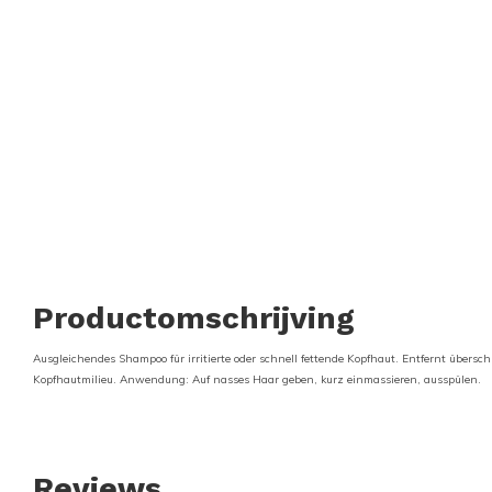
Productomschrijving
Ausgleichendes Shampoo für irritierte oder schnell fettende Kopfhaut. Entfernt übers
Kopfhautmilieu. Anwendung: Auf nasses Haar geben, kurz einmassieren, ausspülen.
Reviews