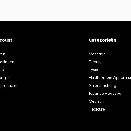
ccount
Categorieën
ren
Massage
tellingen
Beauty
ets
Fysio
anglijst
Huidtherapie Apparatu
k producten
Saloninrichting
Japanse Headspa
Medisch
Pedicure